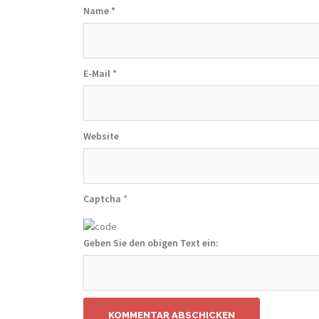
Name
*
E-Mail
*
Website
Captcha
*
Geben Sie den obigen Text ein: