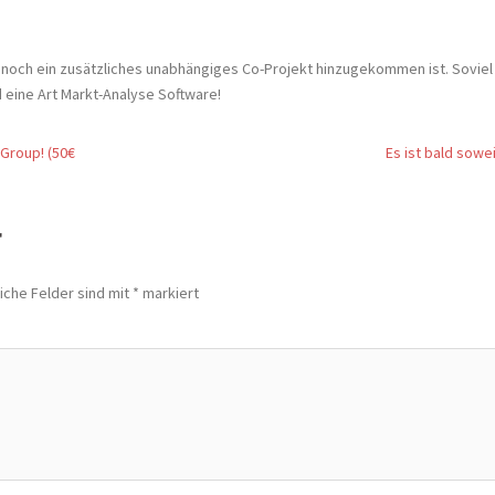
a noch ein zusätzliches unabhängiges Co-Projekt hinzugekommen ist. Soviel
 eine Art Markt-Analyse Software!
-Group! (50€
Es ist bald sowei
r
iche Felder sind mit
*
markiert