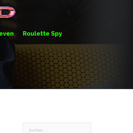
even
Roulette Spy
Suche
nach: