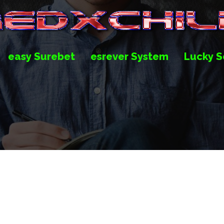
easy Surebet
esrever System
Lucky S