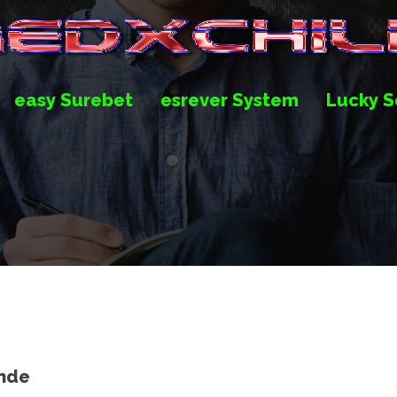
easy Surebet
esrever System
Lucky S
unde