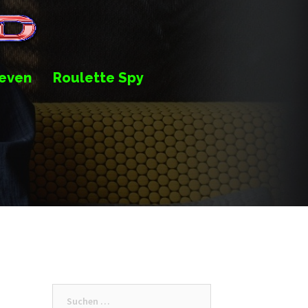
even
Roulette Spy
Suche
nach: