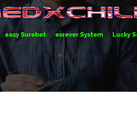
easy Surebet
esrever System
Lucky S