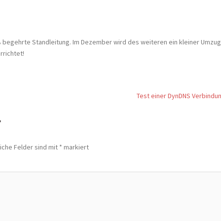
heiß begehrte Standleitung. Im Dezember wird des weiteren ein kleiner Umzug
rrichtet!
Test einer DynDNS Verbindu
r
iche Felder sind mit
*
markiert