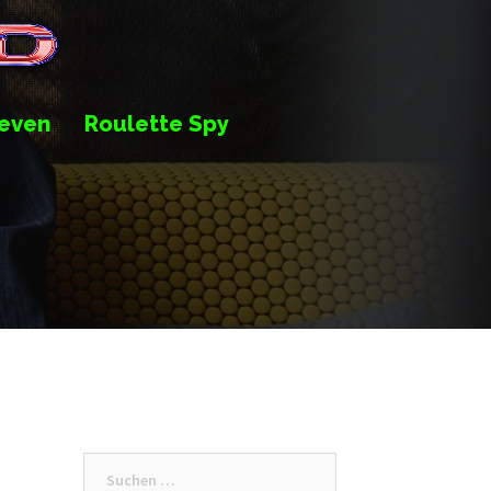
even
Roulette Spy
Suche
nach: